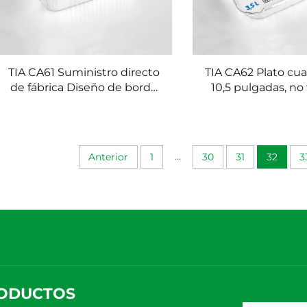
TIA CA61 Suministro directo
TIA CA62 Plato cu
de fábrica Diseño de borde
10,5 pulgadas, no 
anti-corte Contenedor
inofensivo, nuevo 
aislado para comida rápida
desechable de alu
1890 ml Contenedor de
tapas, 300
hojalata
...
Anterior
1
30
31
32
3
ODUCTOS