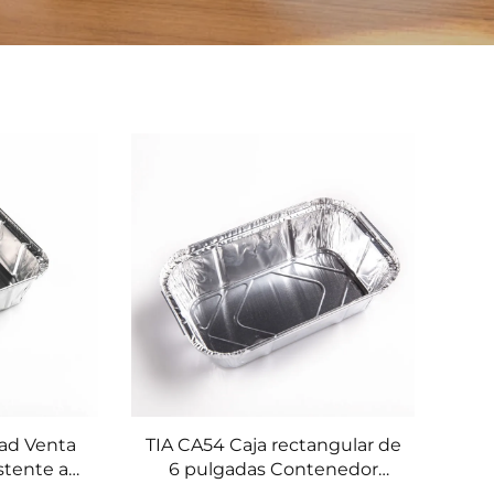
dad Venta
TIA CA54 Caja rectangular de
stente a
6 pulgadas Contenedor
turas
prefabricado aislado térmico