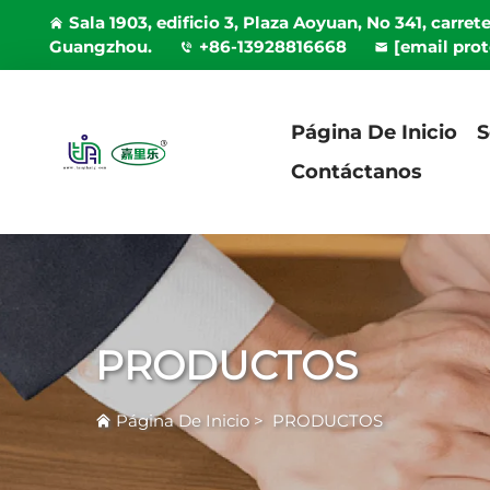
Sala 1903, edificio 3, Plaza Aoyuan, No 341, carret
Guangzhou.
+86-13928816668
[email pro
Página De Inicio
S
Contáctanos
PRODUCTOS
Página De Inicio
>
PRODUCTOS