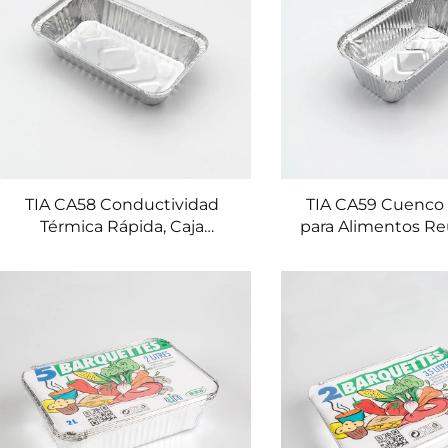
TIA CA58 Conductividad
TIA CA59 Cuenco 
Térmica Rápida, Caja
para Alimentos Reu
Pequeña Rectangular para
con Buena Capac
Alimentos de Grado
Carga, Gran V
Contacto Alimentario,
Exportador
Contenedor de Lámina
Contenedores de 
Alemana
en Lámin