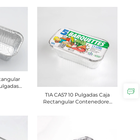
mico de
para alimentos Caja para
ra
hornear Contenedores de
to de
aluminio 1 lb
s
tangular
ulgadas
da para
TIA CA57 10 Pulgadas Caja
vase
Rectangular Contenedores
minio para
de Alimentos Ecológicos
s
Bandejas de Hojalata con
Impresión Contenedor
Desechable