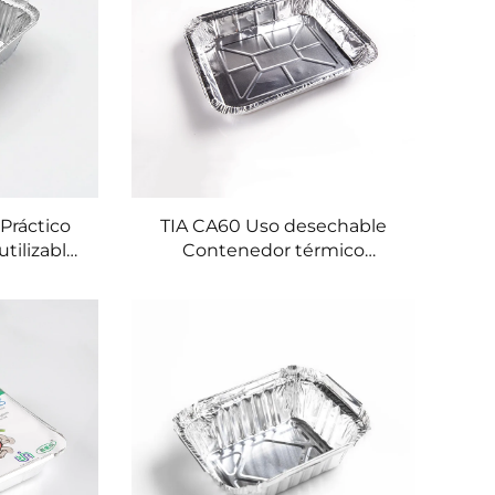
Práctico
TIA CA60 Uso desechable
tilizable
Contenedor térmico
idad de
transparente de lujo para
enta,
alimentos Contenedor de
 de
hojalata para restaurante de
Aluminio
8 pulgadas con tapa
a