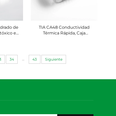
adrado de
TIA CA48 Conductividad
tóxico e
Térmica Rápida, Caja
recipiente
Rectangular de Seis
minio con
Pulgadas, Contenedor
0ML
Desechable Personalizado
de Aluminio en Lámina
...
3
34
43
Siguiente