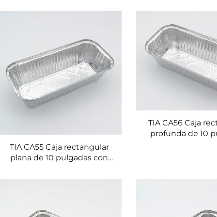
Desechable de aluminio para
Contenedor tér
alimentos
aluminio pa
almacenamien
alimento
TIA CA56 Caja rec
profunda de 10 p
Caja personaliza
TIA CA55 Caja rectangular
alimentos En
plana de 10 pulgadas con
rectangular de alu
tapa desechable térmica
alimento
Contenedor de alimentos de
papel de aluminio