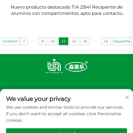
Nuevo producto destacado TIA ZB41 Recipiente de
aluminio con compartimentos, apto para contacto
con alimentos, para restaurante
...
...
Anterior
1
21
22
23
24
25
43
Siguiente
We value your privacy
We use cookies and similar tools to provide our services.
If you don't want to accept all cookies, click Personalize
Suscribirse
cookies.