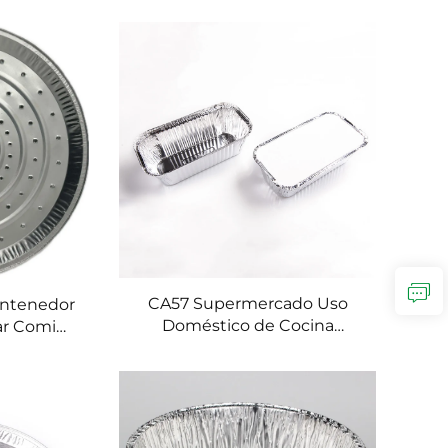
hermético,
rectangulares de 6 pulgadas
brica TIA
para alimentos, para venta al
ses de
por mayor, para hornos
imentos
tostadores
CA57 Supermercado Uso
ontenedor
Doméstico de Cocina
ar Comida
Envases de Aluminio para
upcakes
Comida 1400ml Plata para
ería Plato
Llevar Recipientes de
de para
Aluminio para Hornear