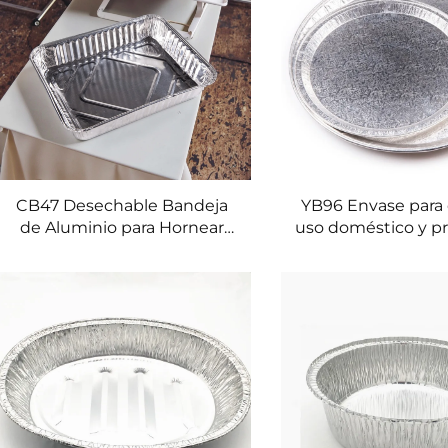
CB47 Desechable Bandeja
YB96 Envase para 
de Aluminio para Hornear
uso doméstico y pr
Pan de 1000ml Forma
caja de comida d
Oblonga con Tapa de
redonda, bandej
Plástico Uso Alimentario
para pavo y pollo
Venta al por Mayor Envases
recipiente de h
para Alimentos Bandejas
aluminio
para Almacenamiento