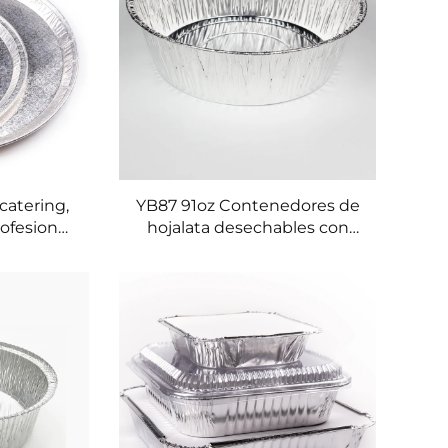
catering,
YB87 91oz Contenedores de
ofesional,
hojalata desechables con
esechable
logotipo personalizado para
a grande
envasado de alimentos
 1800ml,
Wrinkwall, venta al por
oja de
mayor, bandejas para
hornear plateadas