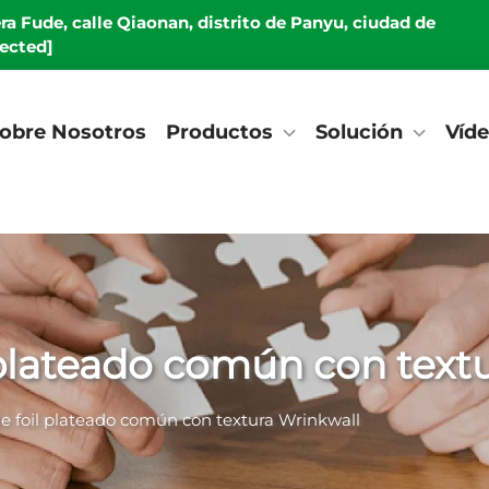
era Fude, calle Qiaonan, distrito de Panyu, ciudad de
tected]
obre Nosotros
Productos
Solución
Víd
plateado común con text
e foil plateado común con textura Wrinkwall