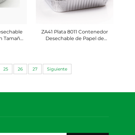
esechable
ZA41 Plata 8011 Contenedor
an Tamaño
Desechable de Papel de
omida
Aluminio 2100ml Caja para
Normas
Llevar Cuadrada de Estañola
wl para
Vajilla de Grado Alimenticio
antes del
Molde para Hornear
25
26
27
Siguiente
Color
Proveedor de China