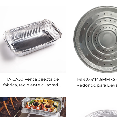
de almacenamiento de
alimentos, cierre 
alimentos Envase de
venta directa de fá
aluminio en 4 secciones
CA53 para enva
aluminio para al
TIA CA50 Venta directa de
1613 255*14.5MM C
fábrica, recipiente cuadrado
Redondo para Llev
para alimentos grado apto
Bandeja para C
para contacto con alimentos,
Envase para Repost
caja de 7 pulgadas,
para Postres Mol
contenedor de papel de
Hornear
aluminio para alimentos