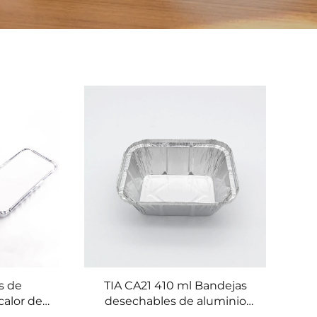
s de
TIA CA21 410 ml Bandejas
calor de
desechables de aluminio
o con
para horno, recipientes