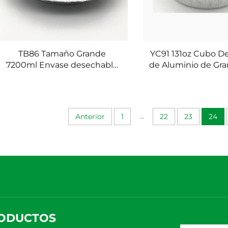
TB86 Tamaño Grande
YC91 131oz Cubo D
7200ml Envase desechable
de Aluminio de Gr
de Aluminio para Alimentos
3900ml para C
de Calidad Alimentaria
Aprobado por 
475*340*86mm Catering
Alimentarias Bo
Bandeja para Hornear Pavo
Fondue en Restaur
...
Anterior
1
22
23
24
Oval
Medio Oriente 
Plateado
ODUCTOS