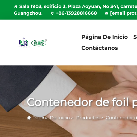
Sala 1903, edificio 3, Plaza Aoyuan, No 341, carret
Guangzhou.
+86-13928816668
[email pro
Página De Inicio
S
Contáctanos
Contenedor de foil 
Página De Inicio
>
Productos
>
Contenedor d