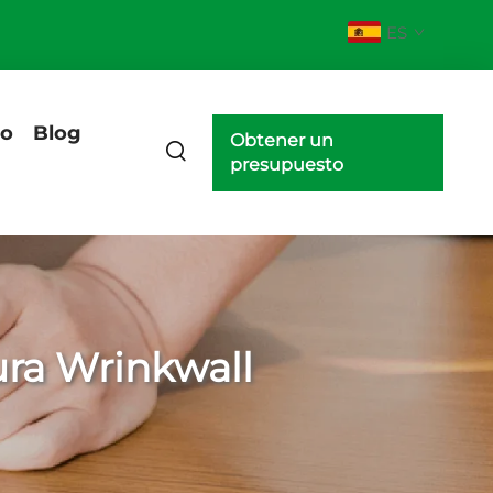
ES
eo
Blog
Obtener un
presupuesto
ura Wrinkwall