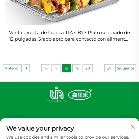
Venta directa de fábrica TIA CB77 Plato cuadrado de
12 pulgadas Grado apto para contacto con alimentos
Food Park 7200ml Contenedores de hoja de
aluminio
...
...
Anterior
1
16
17
18
19
20
27
Siguiente
We value your privacy
We use cookies and similar tools to provide our services.