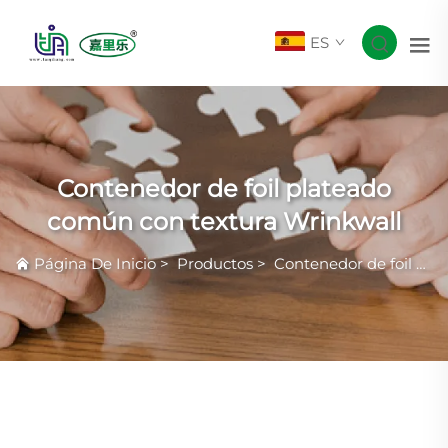
ES
Contenedor de foil plateado
común con textura Wrinkwall
Página De Inicio
>
Productos
>
Contenedor de foil plateado común con textura Wrinkwall